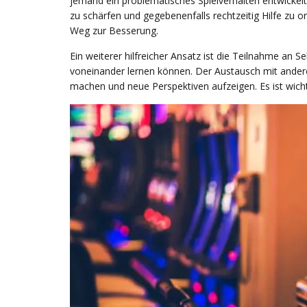
jemand ein problematisches Spielverhalten entwickel
zu schärfen und gegebenenfalls rechtzeitig Hilfe zu o
Weg zur Besserung.
Ein weiterer hilfreicher Ansatz ist die Teilnahme an 
voneinander lernen können. Der Austausch mit andere
machen und neue Perspektiven aufzeigen. Es ist wichti