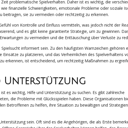
eit problematische Spielverhalten. Daher ist es wichtig, die verschi
 wie finanzielle Schwierigkeiten, emotionale Probleme oder soziale Iso
zu beitragen, sie zu vermeiden oder rechtzeitig zu erkennen.
 Gefühl von Kontrolle und Einfluss vermitteln, was jedoch nicht der Rea
basierend, und es gibt keine garantierte Strategie, um zu gewinnen. Da
e Erwartungen zu vermeiden und die Enttäuschung über Verluste zu red
n Spielsucht informiert sein. Zu den häufigsten Warnzeichen gehören e
e Einsätze zu platzieren, und das Verheimlichen des Spielverhaltens v
n zu erkennen, ist entscheidend, um rechtzeitig Maßnahmen zu ergreif
d Unterstützung
ist es wichtig, Hilfe und Unterstützung zu suchen. Es gibt zahlreiche
eten, die Probleme mit Glücksspielen haben. Diese Organisationen bi
en Betroffenen zu helfen, ihre Situation zu bewältigen und Strategien
Unterstützung sein. Oft sind es die Angehörigen, die als Erste bemerk