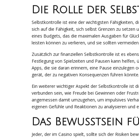
Die Rolle der Selb
Selbstkontrolle ist eine der wichtigsten Fähigkeiten, d
sich auf die Fähigkeit, sich selbst Grenzen zu setzen u
eines Budgets, das die maximalen Ausgaben für Glückss
leisten können zu verlieren, und sie sollten vermeiden
Zusätzlich zur finanziellen Selbstkontrolle ist es eben
Festlegung von Spielzeiten und Pausen kann helfen, 
Apps, die sie daran erinnern, eine Pause einzulegen o
gerät, der zu negativen Konsequenzen führen könnte
Ein weiterer wichtiger Aspekt der Selbstkontrolle ist
verbunden sein, wie Freude bei Gewinnen oder Frustra
angemessen damit umzugehen, um impulsives Verhalte
eigenen Gefühle und Reaktionen zu analysieren und ei
Das Bewusstsein fü
Jeder, der im Casino spielt, sollte sich der Risiken be