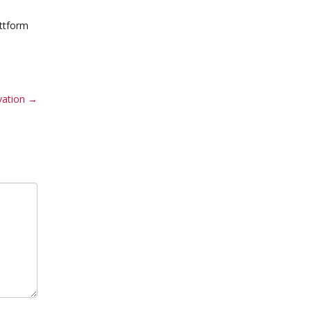
attform
vation
→