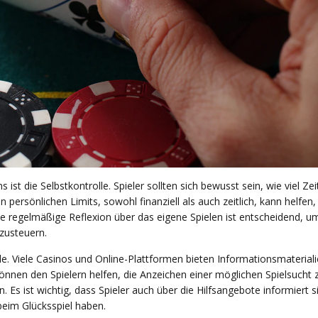
ist die Selbstkontrolle. Spieler sollten sich bewusst sein, wie viel Zei
n persönlichen Limits, sowohl finanziell als auch zeitlich, kann helfen,
die regelmäßige Reflexion über das eigene Spielen ist entscheidend, u
zusteuern.
lle. Viele Casinos und Online-Plattformen bieten Informationsmaterial
nnen den Spielern helfen, die Anzeichen einer möglichen Spielsucht 
 Es ist wichtig, dass Spieler auch über die Hilfsangebote informiert si
 beim Glücksspiel haben.