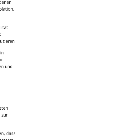
edenen
lation.
lität
s
uzieren.
in
or
en und
eten
 zur
en, dass