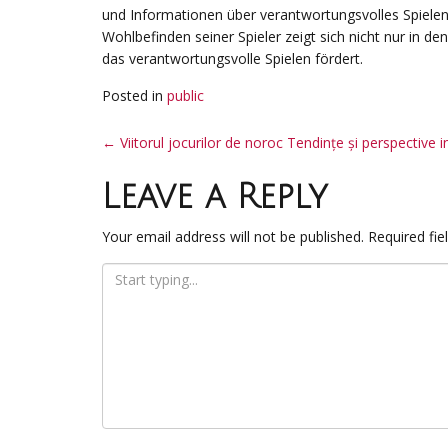
und Informationen über verantwortungsvolles Spielen
Wohlbefinden seiner Spieler zeigt sich nicht nur in d
das verantwortungsvolle Spielen fördert.
Posted in
public
Post
←
Viitorul jocurilor de noroc Tendințe și perspective i
navigation
Leave a Reply
Your email address will not be published.
Required fi