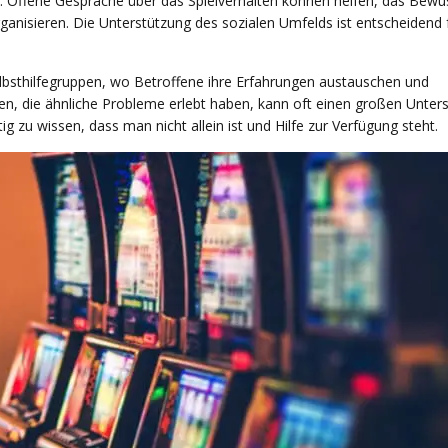
t. Offene Gespräche über das Spielverhalten können helfen, das Bewu
rganisieren. Die Unterstützung des sozialen Umfelds ist entscheidend 
Selbsthilfegruppen, wo Betroffene ihre Erfahrungen austauschen und
n, die ähnliche Probleme erlebt haben, kann oft einen großen Unter
g zu wissen, dass man nicht allein ist und Hilfe zur Verfügung steht.