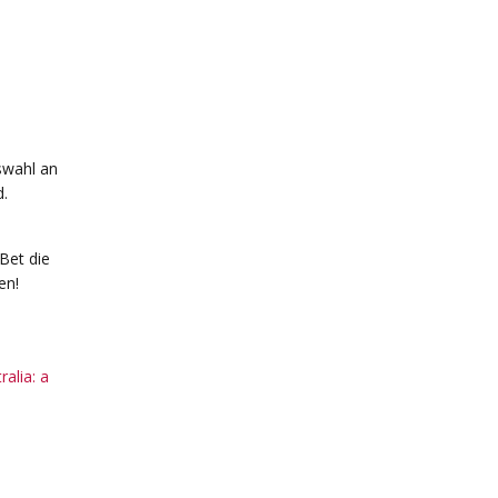
swahl an
d.
Bet die
en!
alia: a