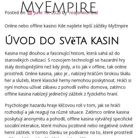
MyEmpire
Posted on
June 18, 2026
by
reapinwombat
Online nebo offline kasino Kde najdete lepší zážitky MyEmpire
Úvod do světa kasin
Kasina mají dlouhou a fascinující historii, která sahá až do
starověkých civilizací. S rozvojem technologií se hazardní hry
staly dostupnějšími než kdy jindy, a to jak v offline, tak online
prostředí. Online kasina, jako je , nabízejí hráčům širokou škálu
her a služeb, které klasické herny nemohou poskytnout. Hráči si
nyní mohou užívat zábavu z pohodlí svého domova, zatímco
offline kasina nabízejí jedinečný zážitek z fyzického hraní.
Psychologie hazardu hraje klíčovou roli v tom, jak se hráči
rozhodují a jak reagují na různé situace. Zatímco online kasina
poskytují anonymitu a pohodlí, offline kasina vytvářejí specifické
sociální interakce, které mohou pozitivně nebo negativně ovlivnit
herní zážitek. V tomto článku se podíváme na to, které prostředí