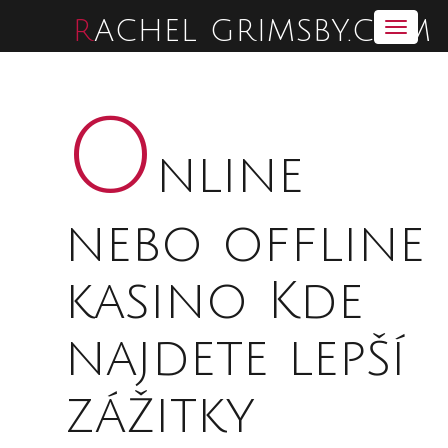
RACHEL GRIMSBY.COM
Toggle
navigat
O
nline
nebo offline
kasino Kde
najdete lepší
zážitky