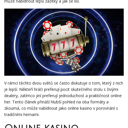
může nabídnout lepší zážitky a jak se liší.
V rámci těchto dvou světů se často diskutuje o tom, který z nich
je lepší. Někteří hráči preferují pocit skutečného stolu s živými
dealery, zatímco jiní preferují jednoduchost a praktičnost online
her. Tento článek přináší hlubší pohled na oba formáty a
zkoumá, co může nabídnout jako online kasino v porovnání s
tradičními hernami.