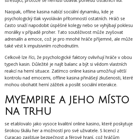
stresující, protože se nemusí obávat pohledů ostatních lidí.
Naopak, offline kasina nabízí sociální dynamiku, kde je
psychologický tlak vyvoláván přítomností ostatních. Hráči se
často snaží napodobit úspěšné kolegy nebo se vyhýbají poklesu
morálky v případě proher. Tato soutěživost může zvyšovat
adrenalín a emoce, což je pro mnohé hráče příjemné, ale může
také vést k impulsivním rozhodnutím.
Celkově lze říci, že psychologické faktory ovlivňují hráče v obou
typech kasin. Důležité je najít balanc a být si vědom vlastních
reakcí na herní situace. Zatímco online kasina umožňují větší
kontrolu nad emocemi, offline kasina přinášejí zkušenosti, které
mohou obohatit herní zážitek a posílit sociální interakce.
MyEmpire a jeho místo
na trhu
se etablovalo jako vysoce kvalitní online kasino, které poskytuje
širokou škálu her a možností pro své uživatele. S licencí z
Curacao zajišťuje bezpečnost a férové hraní, což hráčům