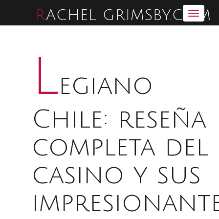
RACHEL GRIMSBY.COM
Toggle
navigat
L
egiano
Chile: reseña
completa del
casino y sus
impresionant