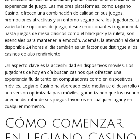
experiencia de juego. Las mejores plataformas, como Legiano
Casino, ofrecen una combinación de calidad en sus juegos,
promociones atractivas y un entorno seguro para los jugadores. L
variedad de opciones de juego, desde emocionantes tragamoned
hasta juegos de mesa clásicos como el blackjack y la ruleta, son
esenciales para mantener la emoción. Además, la atención al clien
disponible 24 horas al día también es un factor que distingue a los
casinos de alto rendimiento.
Un aspecto clave es la accesibilidad en dispositivos móviles. Los
jugadores de hoy en día buscan casinos que ofrezcan una
experiencia fluida tanto en computadoras como en dispositivos
móviles. Legiano Casino ha abordado esto mediante el desarrollo 
una versión optimizada para móviles, garantizando que los usuari
puedan disfrutar de sus juegos favoritos en cualquier lugar y en
cualquier momento.
Cómo comenzar
en Legiano Casino