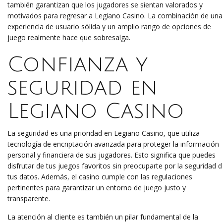
también garantizan que los jugadores se sientan valorados y
motivados para regresar a Legiano Casino. La combinación de un
experiencia de usuario sólida y un amplio rango de opciones de
juego realmente hace que sobresalga.
Confianza y
seguridad en
Legiano Casino
La seguridad es una prioridad en Legiano Casino, que utiliza
tecnología de encriptación avanzada para proteger la información
personal y financiera de sus jugadores. Esto significa que puedes
disfrutar de tus juegos favoritos sin preocuparte por la seguridad 
tus datos. Además, el casino cumple con las regulaciones
pertinentes para garantizar un entorno de juego justo y
transparente.
La atención al cliente es también un pilar fundamental de la