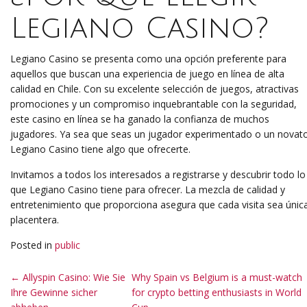
Legiano Casino?
Legiano Casino se presenta como una opción preferente para
aquellos que buscan una experiencia de juego en línea de alta
calidad en Chile. Con su excelente selección de juegos, atractivas
promociones y un compromiso inquebrantable con la seguridad,
este casino en línea se ha ganado la confianza de muchos
jugadores. Ya sea que seas un jugador experimentado o un novat
Legiano Casino tiene algo que ofrecerte.
Invitamos a todos los interesados a registrarse y descubrir todo lo
que Legiano Casino tiene para ofrecer. La mezcla de calidad y
entretenimiento que proporciona asegura que cada visita sea únic
placentera.
Posted in
public
Post
←
Allyspin Casino: Wie Sie
Why Spain vs Belgium is a must-watch
Ihre Gewinne sicher
for crypto betting enthusiasts in World