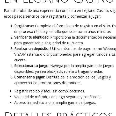
Para disfrutar de una experiencia completa en Legiano Casino, sig
estos pasos sencillos para registrarte y comenzar a jugar:
Registrarse:
Completa el formulario de registro en el sitio. Es
un proceso rápido y sencillo que solo toma unos minutos.
Verificar tu identidad:
Proporciona la documentación necesar
para garantizar la seguridad de tu cuenta.
Realizar un depósito:
Utiliza métodos de pago como Webpay
VISA/Mastercard o criptomonedas para agregar fondos a tu
cuenta.
Seleccionar tu juego:
Navega por la amplia gama de juegos
disponibles, ya sea blackjack, ruleta o tragamonedas.
Comenzar a jugar:
Disfruta de la emoción de los juegos y
aprovecha las promociones disponibles.
Registro rápido y fácil, sin complicaciones.
Variedad de métodos de pago seguros y confiables.
Acceso inmediato a una amplia gama de juegos.