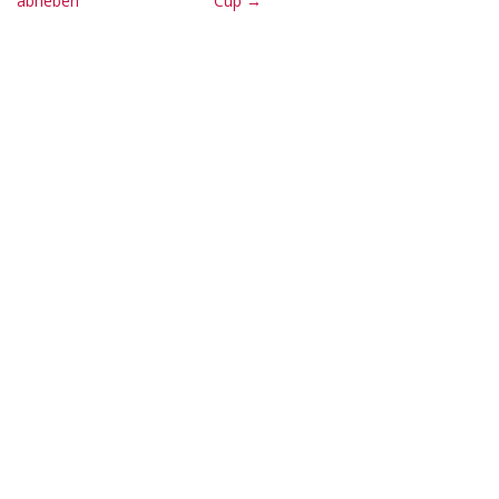
abheben
Cup
→
navigation