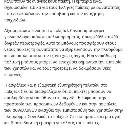
καλύπτουν τις ανάγκες κάθε παίκτη. Η εμπειρία είναι
σχεδιασμένη ειδικά για τους Έλληνες παίκτες, με δυνατότητες
που διευκολύνουν την πρόσβαση και την αναζήτηση
παιχνιδιών.
Αξιοσημείωτο είναι ότι το LolaJack Casino προσφέρει
γενναιόδωρα μπόνους καλωσορίσματος, όπως 400% και 400
δωρεάν περιστροφές. Αυτά τα μπόνους προσφέρουν στους
νέους παίκτες τη δυνατότητα να εξερευνήσουν την πλατφόρμα
και να απολαύσουν τον τζόγο χωρίς άγχος. Η γενναιόδωρη
πολιτική μπόνους μπορεί να ενισχύσει σημαντικά την εμπειρία
των χρηστών και να τους προτρέψει να δοκιμάσουν νέες
επιλογές.
Η ασφάλεια και η εξαιρετική εξυπηρέτηση πελατών στο
LolaJack Casino διασφαλίζουν ότι οι παίκτες μπορούν να
απολαμβάνουν υπεύθυνα το παιχνίδι. Η έμφαση στην
προστασία των προσωπικών δεδομένων και στην ασφάλεια
των συναλλαγών ενισχύει την εμπιστοσύνη των χρηστών στην
πλατφόρμα. Συνολικά, το LolaJack Casino προσφέρει μια υγιή
και διασκεδαστική εμπειρία για όλους τους παίκτες.