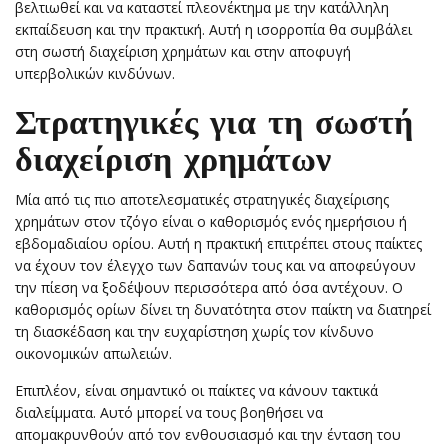
βελτιωθεί και να καταστεί πλεονέκτημα με την κατάλληλη
εκπαίδευση και την πρακτική. Αυτή η ισορροπία θα συμβάλει
στη σωστή διαχείριση χρημάτων και στην αποφυγή
υπερβολικών κινδύνων.
Στρατηγικές για τη σωστή
διαχείριση χρημάτων
Μία από τις πιο αποτελεσματικές στρατηγικές διαχείρισης
χρημάτων στον τζόγο είναι ο καθορισμός ενός ημερήσιου ή
εβδομαδιαίου ορίου. Αυτή η πρακτική επιτρέπει στους παίκτες
να έχουν τον έλεγχο των δαπανών τους και να αποφεύγουν
την πίεση να ξοδέψουν περισσότερα από όσα αντέχουν. Ο
καθορισμός ορίων δίνει τη δυνατότητα στον παίκτη να διατηρεί
τη διασκέδαση και την ευχαρίστηση χωρίς τον κίνδυνο
οικονομικών απωλειών.
Επιπλέον, είναι σημαντικό οι παίκτες να κάνουν τακτικά
διαλείμματα. Αυτό μπορεί να τους βοηθήσει να
απομακρυνθούν από τον ενθουσιασμό και την ένταση του