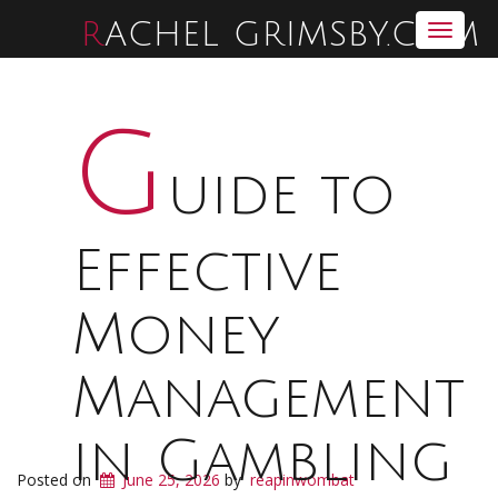
RACHEL GRIMSBY.COM
Toggle
navigat
G
uide to
Effective
Money
Management
in Gambling
Posted on
June 25, 2026
by
reapinwombat