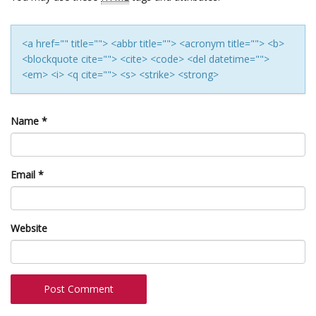
<a href="" title=""> <abbr title=""> <acronym title=""> <b>
<blockquote cite=""> <cite> <code> <del datetime="">
<em> <i> <q cite=""> <s> <strike> <strong>
Name
*
Email
*
Website