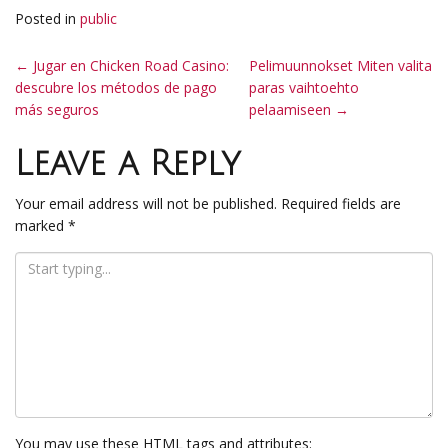
Posted in
public
Post
←
Jugar en Chicken Road Casino:
Pelimuunnokset Miten valita
descubre los métodos de pago
paras vaihtoehto
más seguros
pelaamiseen
→
navigation
Leave a Reply
Your email address will not be published.
Required fields are
marked
*
You may use these
HTML
tags and attributes: