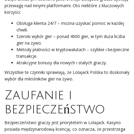
przewagę nad innymi platformami. Oto niektóre z kluczowych
korzyści:
Obsługa klienta 24/7 – można uzyskać pomoc w każdej
chwili.
Szeroki wybór gier – ponad 4000 gier, w tym duża liczba
gier na żywo.
Metody płatności w kryptowalutach – szybkie i bezpieczne
transakcje.
Atrakcyjne bonusy dla nowych i stałych graczy.
Wszystkie te czynniki sprawiają, że Lolajack Polska to doskonały
wybór dla miłośników gier na żywo.
Zaufanie i
bezpieczeństwo
Bezpieczeństwo graczy jest priorytetem w Lolajack. Kasyno
posiada międzynarodową licencję, co oznacza, że przestrzega