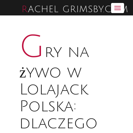
RACHEL GRIMSBY.COM
Toggle
navigat
G
ry na
żywo w
Lolajack
Polska:
dlaczego