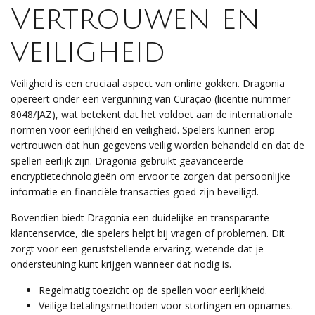
Vertrouwen en
veiligheid
Veiligheid is een cruciaal aspect van online gokken. Dragonia
opereert onder een vergunning van Curaçao (licentie nummer
8048/JAZ), wat betekent dat het voldoet aan de internationale
normen voor eerlijkheid en veiligheid. Spelers kunnen erop
vertrouwen dat hun gegevens veilig worden behandeld en dat de
spellen eerlijk zijn. Dragonia gebruikt geavanceerde
encryptietechnologieën om ervoor te zorgen dat persoonlijke
informatie en financiële transacties goed zijn beveiligd.
Bovendien biedt Dragonia een duidelijke en transparante
klantenservice, die spelers helpt bij vragen of problemen. Dit
zorgt voor een geruststellende ervaring, wetende dat je
ondersteuning kunt krijgen wanneer dat nodig is.
Regelmatig toezicht op de spellen voor eerlijkheid.
Veilige betalingsmethoden voor stortingen en opnames.