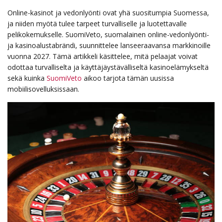
Online-kasinot ja vedonlyönti ovat yhä suositumpia Suomessa,
ja niiden myötä tulee tarpeet turvalliselle ja luotettavalle
pelikokemukselle. SuomiVeto, suomalainen online-vedonlyönti-
ja kasinoalustabrändi, suunnittelee lanseeraavansa markkinoille
vuonna 2027. Tämä artikkeli käsittelee, mitä pelaajat voivat
odottaa turvalliselta ja käyttäjäystävälliseltä kasinoelämykseltä
sekä kuinka
SuomiVeto
aikoo tarjota tämän uusissa
mobiilisovelluksissaan.