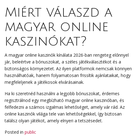
Miért válaszd a
magyar online
kaszinókat?
A magyar online kaszinók kínálata 2026-ban rengeteg előnnyel
jár, beleértve a bónuszokat, a széles játékválasztékot és a
biztonságos környezetet. Az ilyen platformok nemcsak könnyen
használhatóak, hanem folyamatosan frissítik ajánlataikat, hogy
megfeleljenek a játékosok elvárásainak.
Ha ki szeretnéd használni a legjobb bónuszokat, érdemes
regisztrálnod egy megbízható magyar online kaszinóban, és
felfedezni a számos izgalmas lehetőséget, amely vár rád. Az
online kaszinók világa tele van lehetőségekkel, így biztosan
találsz olyan játékot, amely elnyeri a tetszésedet.
Posted in
public