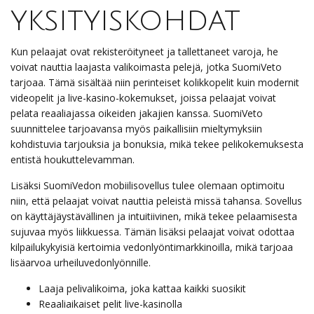
yksityiskohdat
Kun pelaajat ovat rekisteröityneet ja tallettaneet varoja, he
voivat nauttia laajasta valikoimasta pelejä, jotka SuomiVeto
tarjoaa. Tämä sisältää niin perinteiset kolikkopelit kuin modernit
videopelit ja live-kasino-kokemukset, joissa pelaajat voivat
pelata reaaliajassa oikeiden jakajien kanssa. SuomiVeto
suunnittelee tarjoavansa myös paikallisiin mieltymyksiin
kohdistuvia tarjouksia ja bonuksia, mikä tekee pelikokemuksesta
entistä houkuttelevamman.
Lisäksi SuomiVedon mobiilisovellus tulee olemaan optimoitu
niin, että pelaajat voivat nauttia peleistä missä tahansa. Sovellus
on käyttäjäystävällinen ja intuitiivinen, mikä tekee pelaamisesta
sujuvaa myös liikkuessa. Tämän lisäksi pelaajat voivat odottaa
kilpailukykyisiä kertoimia vedonlyöntimarkkinoilla, mikä tarjoaa
lisäarvoa urheiluvedonlyönnille.
Laaja pelivalikoima, joka kattaa kaikki suosikit
Reaaliaikaiset pelit live-kasinolla