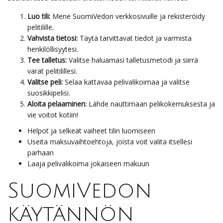
Luo tili:
Mene SuomiVedon verkkosivuille ja rekisteröidy
pelitilille.
Vahvista tietosi:
Täytä tarvittavat tiedot ja varmista
henkilöllisyytesi.
Tee talletus:
Valitse haluamasi talletusmetodi ja siirrä
varat pelitilillesi.
Valitse peli:
Selaa kattavaa pelivalikoimaa ja valitse
suosikkipelisi.
Aloita pelaaminen:
Lähde nauttimaan pelikokemuksesta ja
vie voitot kotiin!
Helpot ja selkeät vaiheet tilin luomiseen
Useita maksuvaihtoehtoja, joista voit valita itsellesi
parhaan
Laaja pelivalikoima jokaiseen makuun
SuomiVedon
käytännön