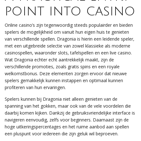
point into casino
Online casino’s zijn tegenwoordig steeds populairder en bieden
spelers de mogelijkheid om vanuit hun eigen huis te genieten
van verschillende spellen. Dragonia is hierin een leidende speler,
met een uitgebreide selectie van zowel klassieke als moderne
casinospellen, waaronder slots, tafelspellen en een live casino.
Wat Dragonia echter echt aantrekkelijk maakt, zijn de
verschillende promoties, zoals gratis spins en een royale
welkomstbonus. Deze elementen zorgen ervoor dat nieuwe
spelers gemakkelijk kunnen instappen en optimaal kunnen
profiteren van hun ervaringen.
Spelers kunnen bij Dragonia niet alleen genieten van de
spanning van het gokken, maar ook van de vele voordelen die
daarbij komen kijken. Dankzij de gebruiksvriendelijke interface is
navigeren eenvoudig, zelfs voor beginners. Daarnaast zijn de
hoge uitkeringspercentages en het ruime aanbod aan spellen
een pluspunt voor iedereen die zijn geluk wil beproeven.