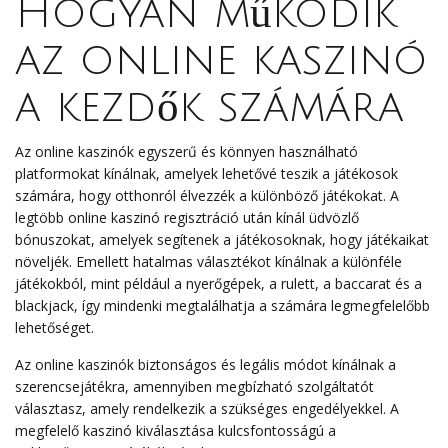
Hogyan működik
az online kaszinó
a kezdők számára
Az online kaszinók egyszerű és könnyen használható
platformokat kínálnak, amelyek lehetővé teszik a játékosok
számára, hogy otthonról élvezzék a különböző játékokat. A
legtöbb online kaszinó regisztráció után kínál üdvözlő
bónuszokat, amelyek segítenek a játékosoknak, hogy játékaikat
növeljék. Emellett hatalmas választékot kínálnak a különféle
játékokból, mint például a nyerőgépek, a rulett, a baccarat és a
blackjack, így mindenki megtalálhatja a számára legmegfelelőbb
lehetőséget.
Az online kaszinók biztonságos és legális módot kínálnak a
szerencsejátékra, amennyiben megbízható szolgáltatót
választasz, amely rendelkezik a szükséges engedélyekkel. A
megfelelő kaszinó kiválasztása kulcsfontosságú a