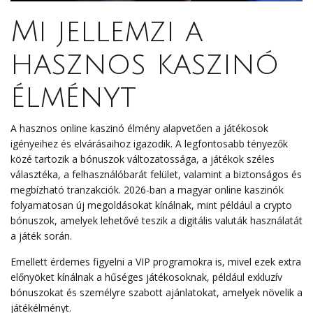
Mi jellemzi a
hasznos kaszinó
élményt
A hasznos online kaszinó élmény alapvetően a játékosok
igényeihez és elvárásaihoz igazodik. A legfontosabb tényezők
közé tartozik a bónuszok változatossága, a játékok széles
választéka, a felhasználóbarát felület, valamint a biztonságos és
megbízható tranzakciók. 2026-ban a magyar online kaszinók
folyamatosan új megoldásokat kínálnak, mint például a crypto
bónuszok, amelyek lehetővé teszik a digitális valuták használatát
a játék során.
Emellett érdemes figyelni a VIP programokra is, mivel ezek extra
előnyöket kínálnak a hűséges játékosoknak, például exkluzív
bónuszokat és személyre szabott ajánlatokat, amelyek növelik a
játékélményt.